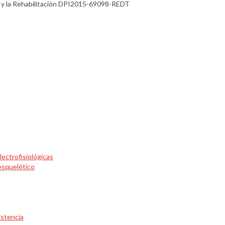
a y la Rehabilitación DPI2015-69098-REDT
lectrofisiológicas
esquelético
istencia