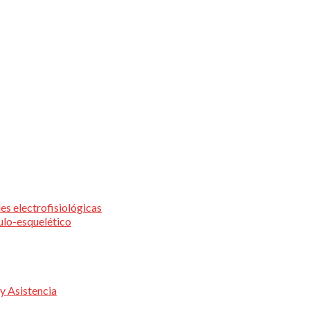
les electrofisiológicas
ulo-esquelético
y Asistencia